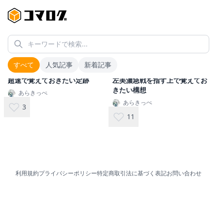
キーワードで検索...
#
序盤力の向上
2
件
すべて
人気記事
新着記事
超速で覚えておきたい定跡
左美濃急戦を指す上で覚えてお
きたい構想
あらきっぺ
あらきっぺ
3
11
利用規約
プライバシーポリシー
特定商取引法に基づく表記
お問い合わせ